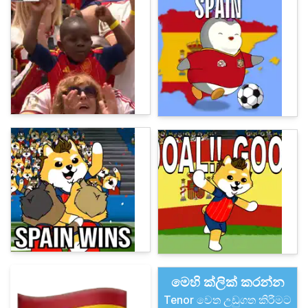
මෙහි ක්ලික් කරන්න
Tenor වෙත උඩුගත කිරීමට