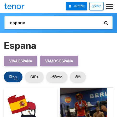
තනන්න
පුරන්න
Espana
VIVA ESPANA
VAMOS ESPANA
සියලු
GIFs
ස්ටිකර
මීම