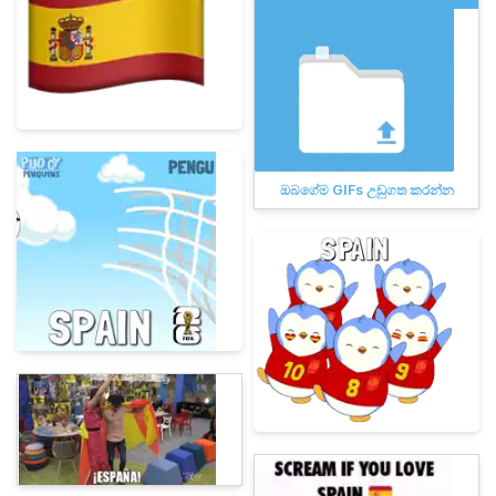
ඔබගේම GIFs උඩුගත කරන්න