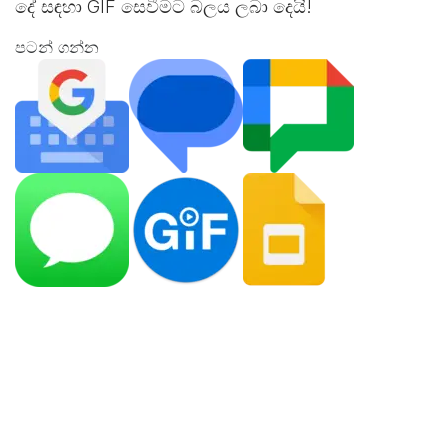
දේ සඳහා GIF සෙවීමට බලය ලබා දෙයි!
පටන් ගන්න