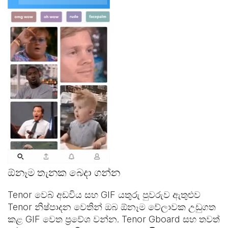
ඕනෑම තැනක බෙදා ගන්න
Tenor වෙබ් අඩවිය සහ
GIF යතුරු පුවරුව
ඇතුළුව
Tenor නිෂ්පාදන වෙතින් ඔබ ඕනෑම වේලාවක උඩුගත
කළ GIF වෙත ප්‍රවේශ වන්න. Tenor Gboard සහ තවත්