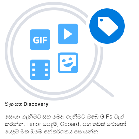
ටැග සහ Discovery
සොයා ගැනීමට සහ බෙදා ගැනීමට ඔබේ GIFs ටැග්
කරන්න. Tenor යෙදුම්, Gboard, සහ තවත් බොහෝ
යෙදුම් මත ඔබේ අන්තර්ගතය සොයන්න.