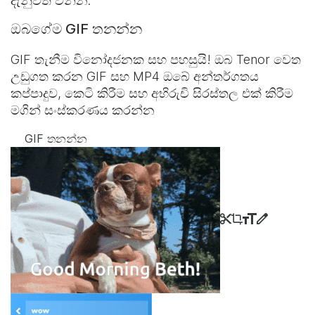
දැනුවත් වන්න.
ඔබගේම GIF තනන්න
GIF තැනීම විනෝදජනක සහ පහසුයි! ඔබ Tenor වෙත
උඩුගත කරන GIF සහ MP4 ඔබේ අන්තර්ගතය
කප්පාදුව, කෙටි කිරීම සහ අභිරුචි සිරස්තල එක් කිරීම
මගින් සංස්කරණය කරන්න
GIF තනන්න