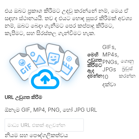
එය ඔබට ප්‍රකාශ කිරීමට උදවු කරන්නේ නම්, මෙය ඒ
සඳහා ස්ථානයයි. තව ද එයට හොඳ සුසර කිරීමක් අවශ්‍ය
නම්, ඔබට බෙදා ගැනීමට පෙර කප්පාදු කිරීමට,
කැපීමට, සහ සිරස්තල ගැන්වීමට හැක.
GIFs,
MP4s,
මෙහි
උඩුගත
ගොනු
PNGs,
කිරීමට
බ්‍රවුස්
JPGs
ඇද
දමන්න
කරන්න
10
දක්වා
URL උඩුගත කිරීම
ඕනෑම GIF, MP4, PNG, හෝ JPG URL
නියම සහ පෞද්ගලිකත්වය