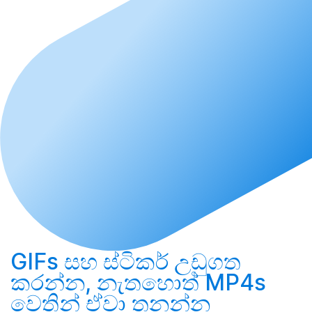
GIFs සහ ස්ටිකර්
උඩුගත
කරන්න
, නැතහොත් MP4s
වෙතින් ඒවා
තනන්න