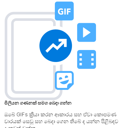
මිලියන ගණනක් සමග බෙදා ගන්න
ඔබේ GIFs ක්‍රියා කරන ආකාරය සහ ඒවා කොපමණ
වාරයක් සෙවූ සහ බෙදා ගෙන තිබේ ද යන්න පිළිබඳව