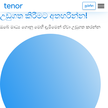
පුරන්න
උඩුගත කිරීමට අතහරින්න!
ඔබේ මාධ්‍ය ගොනු මෙහි දැමීමෙන් ඒවා උඩුගත කරන්න