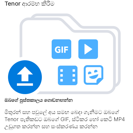
Tenor ආරම්භ කිරීම
ඔබගේ පුස්තකාලය ගොඩනඟන්න
මිතුරන් සහ පවුලේ අය සමඟ බෙදා ගැනීමට ඔබගේ
Tenor පැතිකඩට ඔබගේ GIF, ස්ටිකර හෝ කෙටි MP4
උඩුගත කරන්න සහ සංස්කරණය කරන්න