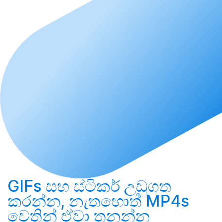
GIFs සහ ස්ටිකර්
උඩුගත
කරන්න
, නැතහොත් MP4s
වෙතින් ඒවා
තනන්න