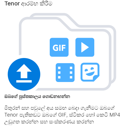
Tenor ආරම්භ කිරීම
ඔබගේ පුස්තකාලය ගොඩනඟන්න
මිතුරන් සහ පවුලේ අය සමඟ බෙදා ගැනීමට ඔබගේ
Tenor පැතිකඩට ඔබගේ GIF, ස්ටිකර හෝ කෙටි MP4
උඩුගත කරන්න සහ සංස්කරණය කරන්න