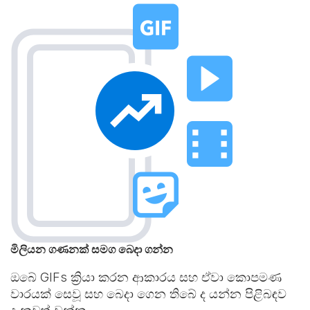
මිලියන ගණනක් සමග බෙදා ගන්න
ඔබේ GIFs ක්‍රියා කරන ආකාරය සහ ඒවා කොපමණ
වාරයක් සෙවූ සහ බෙදා ගෙන තිබේ ද යන්න පිළිබඳව