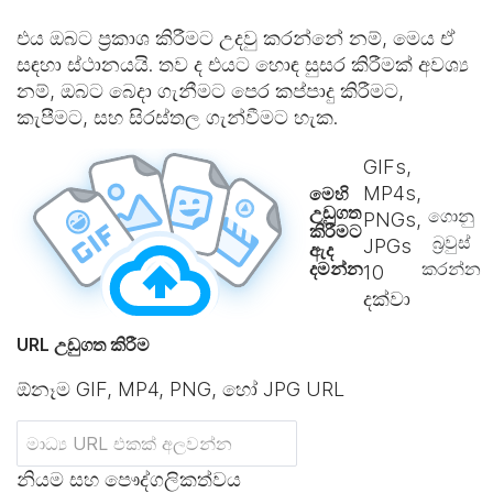
එය ඔබට ප්‍රකාශ කිරීමට උදවු කරන්නේ නම්, මෙය ඒ
සඳහා ස්ථානයයි. තව ද එයට හොඳ සුසර කිරීමක් අවශ්‍ය
නම්, ඔබට බෙදා ගැනීමට පෙර කප්පාදු කිරීමට,
කැපීමට, සහ සිරස්තල ගැන්වීමට හැක.
GIFs,
MP4s,
මෙහි
උඩුගත
ගොනු
PNGs,
කිරීමට
බ්‍රවුස්
JPGs
ඇද
දමන්න
කරන්න
10
දක්වා
URL උඩුගත කිරීම
ඕනෑම GIF, MP4, PNG, හෝ JPG URL
නියම සහ පෞද්ගලිකත්වය