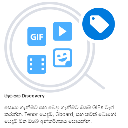
ටැග සහ Discovery
සොයා ගැනීමට සහ බෙදා ගැනීමට ඔබේ GIFs ටැග්
කරන්න. Tenor යෙදුම්, Gboard, සහ තවත් බොහෝ
යෙදුම් මත ඔබේ අන්තර්ගතය සොයන්න.