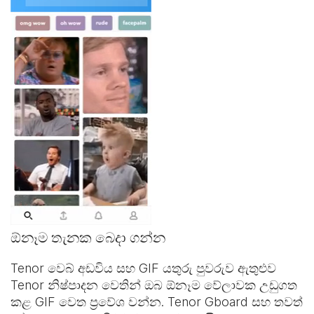
ඕනෑම තැනක බෙදා ගන්න
Tenor වෙබ් අඩවිය සහ
GIF යතුරු පුවරුව
ඇතුළුව
Tenor නිෂ්පාදන වෙතින් ඔබ ඕනෑම වේලාවක උඩුගත
කළ GIF වෙත ප්‍රවේශ වන්න. Tenor Gboard සහ තවත්