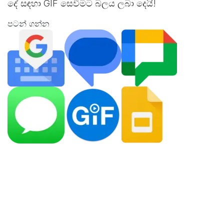
දේ සඳහා GIF සෙවීමට බලය ලබා දෙයි!
පටන් ගන්න