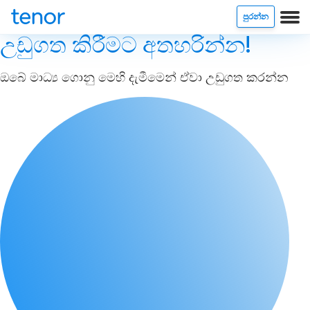
පුරන්න
උඩුගත කිරීමට අතහරින්න!
ඔබේ මාධ්‍ය ගොනු මෙහි දැමීමෙන් ඒවා උඩුගත කරන්න