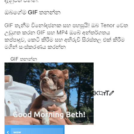
දැනුවත් වන්න.
ඔබගේම GIF තනන්න
GIF තැනීම විනෝදජනක සහ පහසුයි! ඔබ Tenor වෙත
උඩුගත කරන GIF සහ MP4 ඔබේ අන්තර්ගතය
කප්පාදුව, කෙටි කිරීම සහ අභිරුචි සිරස්තල එක් කිරීම
මගින් සංස්කරණය කරන්න
GIF තනන්න