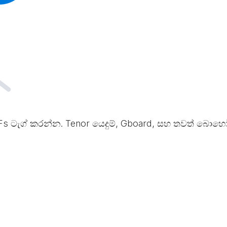
s ටැග් කරන්න. Tenor යෙදුම්, Gboard, සහ තවත් බොහ