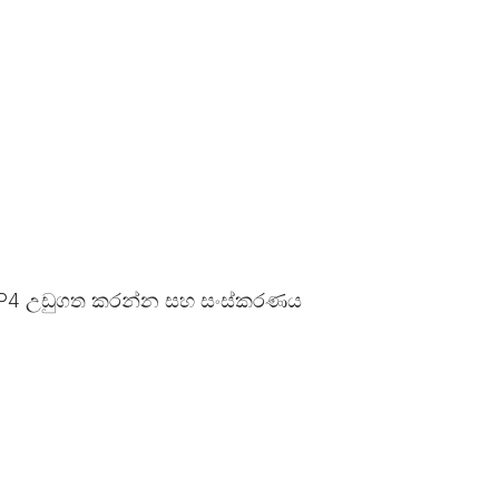
 MP4 උඩුගත කරන්න සහ සංස්කරණය