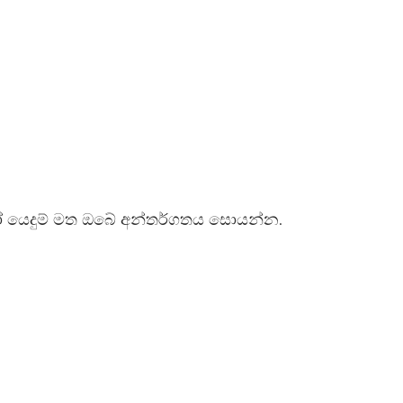
ෝ යෙදුම් මත ඔබේ අන්තර්ගතය සොයන්න.