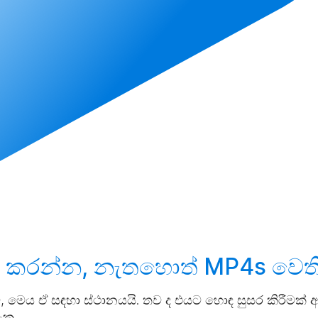
 කරන්න
, නැතහොත් MP4s වෙත
, මෙය ඒ සඳහා ස්ථානයයි. තව ද එයට හොඳ සුසර කිරීමක් අ
ැක.