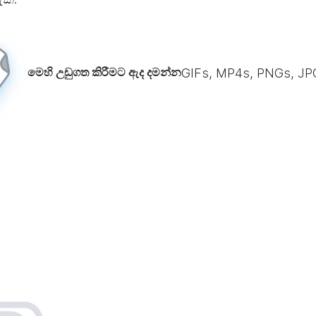
මෙහි උඩුගත කිරීමට ඇද දමන්න
GIFs, MP4s, PNGs, J