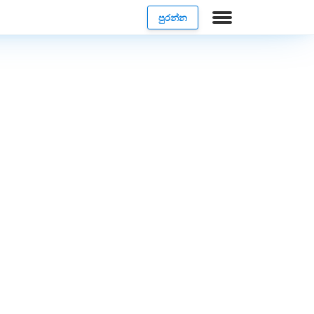
පුරන්න