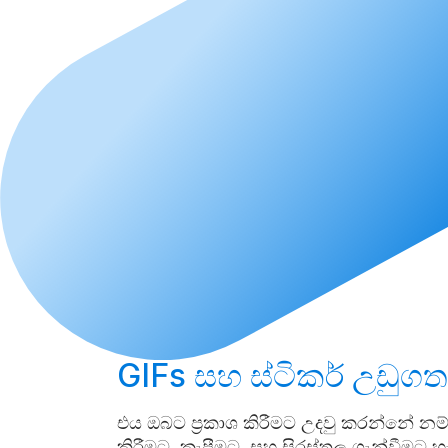
GIFs සහ ස්ටිකර්
උඩුගත
එය ඔබට ප්‍රකාශ කිරීමට උදවු කරන්නේ නම්
කිරීමට, කැපීමට, සහ සිරස්තල ගැන්වීමට හ