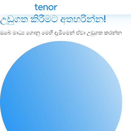
උඩුගත කිරීමට අතහරින්න!
ඔබේ මාධ්‍ය ගොනු මෙහි දැමීමෙන් ඒවා උඩුගත කරන්න