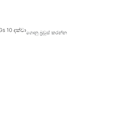
PGs
10
දක්වා
ගොනු බ්‍රවුස් කරන්න