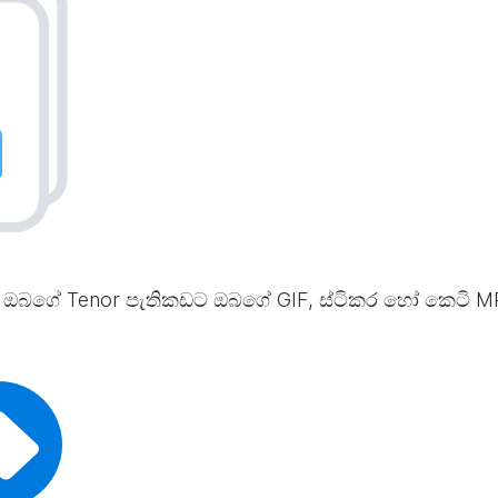
මට ඔබගේ Tenor පැතිකඩට ඔබගේ GIF, ස්ටිකර හෝ කෙටි