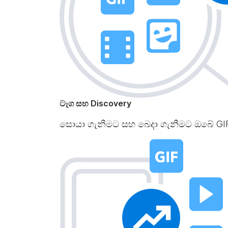
ටැග සහ Discovery
සොයා ගැනීමට සහ බෙදා ගැනීමට ඔබේ GIF