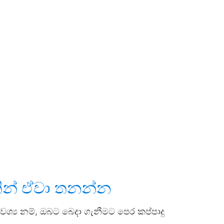
ින් ඒවා
තනන්න
වශ්‍ය නම්, ඔබට බෙදා ගැනීමට පෙර කප්පාදු