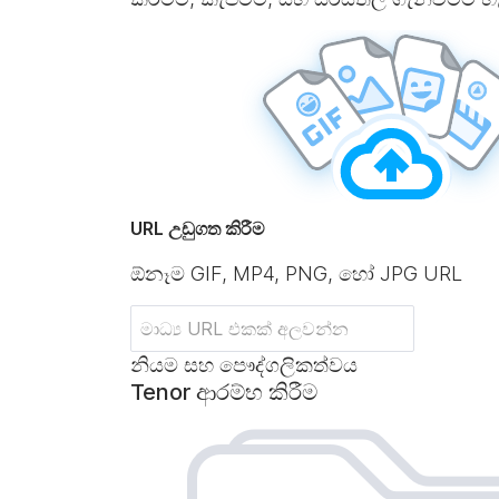
URL උඩුගත කිරීම
ඕනෑම GIF, MP4, PNG, හෝ JPG URL
නියම සහ පෞද්ගලිකත්වය
Tenor ආරම්භ කිරීම