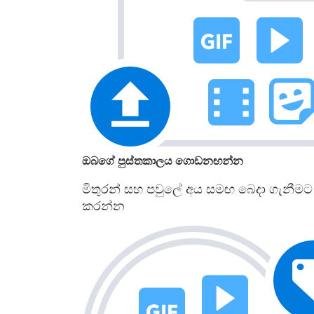
ඔබගේ පුස්තකාලය ගොඩනඟන්න
මිතුරන් සහ පවුලේ අය සමඟ බෙදා ගැනී
කරන්න