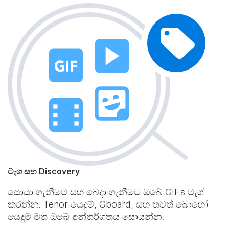
ටැග සහ Discovery
සොයා ගැනීමට සහ බෙදා ගැනීමට ඔබේ GIFs ටැග්
කරන්න. Tenor යෙදුම්, Gboard, සහ තවත් බොහෝ
යෙදුම් මත ඔබේ අන්තර්ගතය සොයන්න.