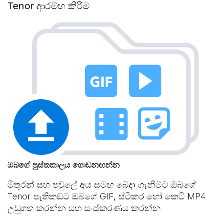
Tenor ආරම්භ කිරීම
ඔබගේ පුස්තකාලය ගොඩනඟන්න
මිතුරන් සහ පවුලේ අය සමඟ බෙදා ගැනීමට ඔබගේ
Tenor පැතිකඩට ඔබගේ GIF, ස්ටිකර හෝ කෙටි MP4
උඩුගත කරන්න සහ සංස්කරණය කරන්න