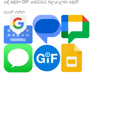
දේ සඳහා GIF සෙවීමට බලය ලබා දෙයි!
පටන් ගන්න