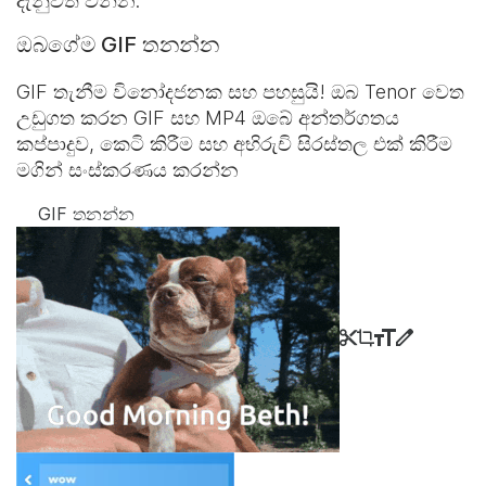
දැනුවත් වන්න.
ඔබගේම GIF තනන්න
GIF තැනීම විනෝදජනක සහ පහසුයි! ඔබ Tenor වෙත
උඩුගත කරන GIF සහ MP4 ඔබේ අන්තර්ගතය
කප්පාදුව, කෙටි කිරීම සහ අභිරුචි සිරස්තල එක් කිරීම
මගින් සංස්කරණය කරන්න
GIF තනන්න