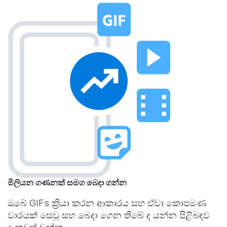
මිලියන ගණනක් සමග බෙදා ගන්න
ඔබේ GIFs ක්‍රියා කරන ආකාරය සහ ඒවා කොපමණ
වාරයක් සෙවූ සහ බෙදා ගෙන තිබේ ද යන්න පිළිබඳව