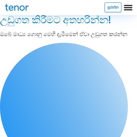
පුරන්න
උඩුගත කිරීමට අතහරින්න!
ඔබේ මාධ්‍ය ගොනු මෙහි දැමීමෙන් ඒවා උඩුගත කරන්න