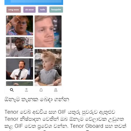
ඕනෑම තැනක බෙදා ගන්න
Tenor වෙබ් අඩවිය සහ
GIF යතුරු පුවරුව
ඇතුළුව
Tenor නිෂ්පාදන වෙතින් ඔබ ඕනෑම වේලාවක උඩුගත
කළ GIF වෙත ප්‍රවේශ වන්න. Tenor Gboard සහ තවත්