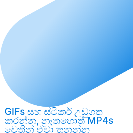
GIFs සහ ස්ටිකර්
උඩුගත
කරන්න
, නැතහොත් MP4s
වෙතින් ඒවා
තනන්න