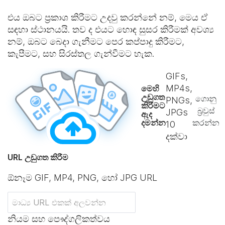
එය ඔබට ප්‍රකාශ කිරීමට උදවු කරන්නේ නම්, මෙය ඒ
සඳහා ස්ථානයයි. තව ද එයට හොඳ සුසර කිරීමක් අවශ්‍ය
නම්, ඔබට බෙදා ගැනීමට පෙර කප්පාදු කිරීමට,
කැපීමට, සහ සිරස්තල ගැන්වීමට හැක.
GIFs,
MP4s,
මෙහි
උඩුගත
ගොනු
PNGs,
කිරීමට
බ්‍රවුස්
JPGs
ඇද
දමන්න
කරන්න
10
දක්වා
URL උඩුගත කිරීම
ඕනෑම GIF, MP4, PNG, හෝ JPG URL
නියම සහ පෞද්ගලිකත්වය