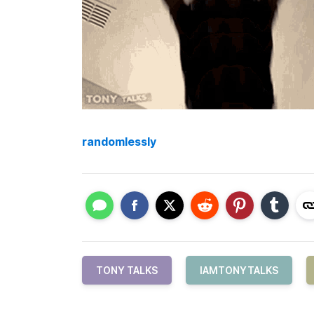
randomlessly
TONY TALKS
IAMTONYTALKS