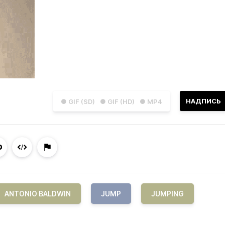
НАДПИСЬ
● GIF (SD)
● GIF (HD)
● MP4
ANTONIO BALDWIN
JUMP
JUMPING