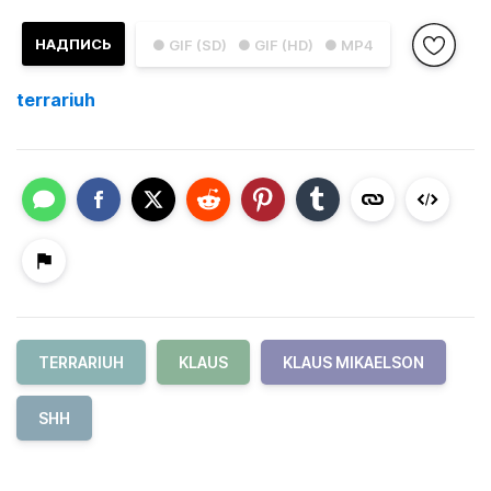
НАДПИСЬ
● GIF (SD)
● GIF (HD)
● MP4
terrariuh
TERRARIUH
KLAUS
KLAUS MIKAELSON
SHH