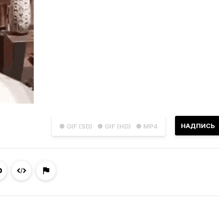
НАДПИСЬ
● GIF (SD)
● GIF (HD)
● MP4