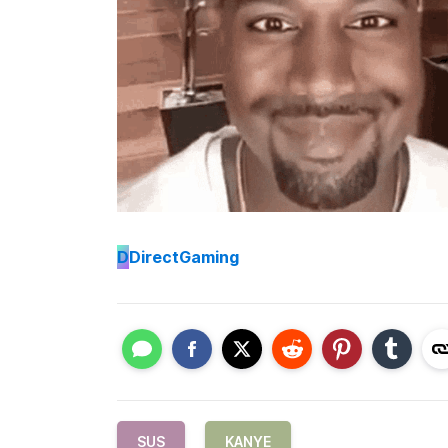
D
DirectGaming
SUS
KANYE