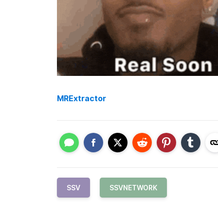
MRExtractor
SSV
SSVNETWORK