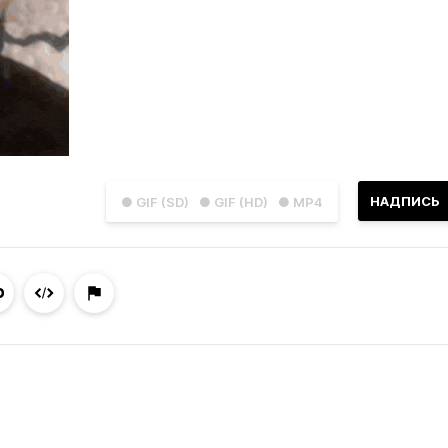
НАДПИСЬ
● GIF (SD)
● GIF (HD)
● MP4