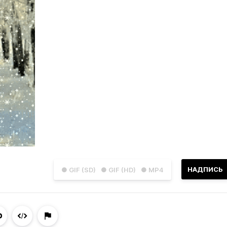
НАДПИСЬ
● GIF (SD)
● GIF (HD)
● MP4