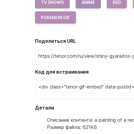
TV SHOWS
ANIME
RED
POKEMON GIF
Поделиться URL
Код для встраивания
Детали
Описание контента: a painting of a re
Размер файла: 621KB