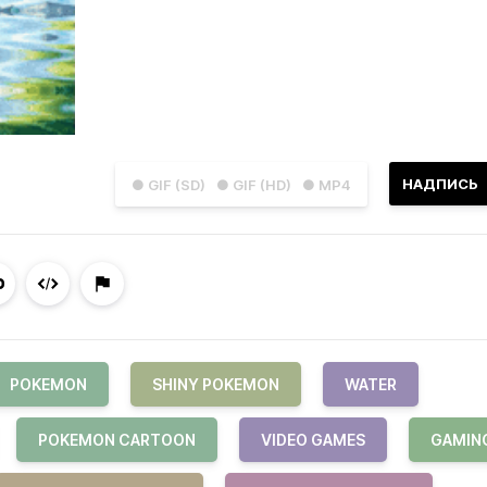
НАДПИСЬ
● GIF (SD)
● GIF (HD)
● MP4
POKEMON
SHINY POKEMON
WATER
POKEMON CARTOON
VIDEO GAMES
GAMIN