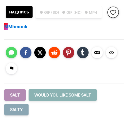
НАДПИСЬ
● GIF (SD)
● GIF (HD)
● MP4
M
Mhmock
SALT
WOULD YOU LIKE SOME SALT
SALTY