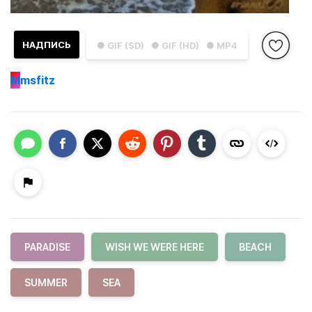
НАДПИСЬ
● GIF (SD)
● GIF (HD)
● MP4
M
msfitz
PARADISE
WISH WE WERE HERE
BEACH
SUMMER
SEA