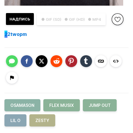
НАДПИСЬ
● GIF (SD)
● GIF (HD)
● MP4
2
2twopm
OSAMASON
FLEX MUSIX
JUMP OUT
LIL O
ZESTY