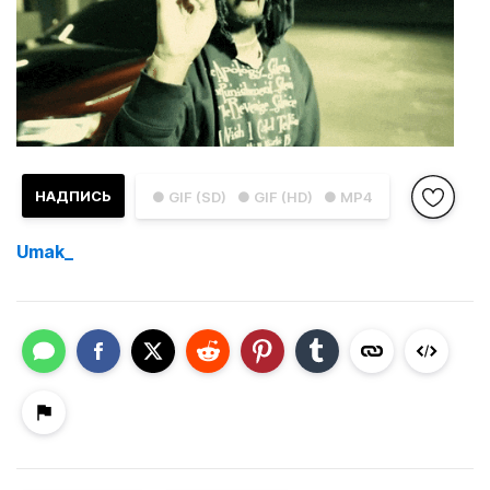
НАДПИСЬ
● GIF (SD)
● GIF (HD)
● MP4
Umak_