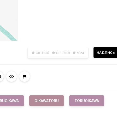
НАДПИСЬ
● GIF (SD)
● GIF (HD)
● MP4
RUOIKAWA
OIKAWATORU
TORUOIKAWA