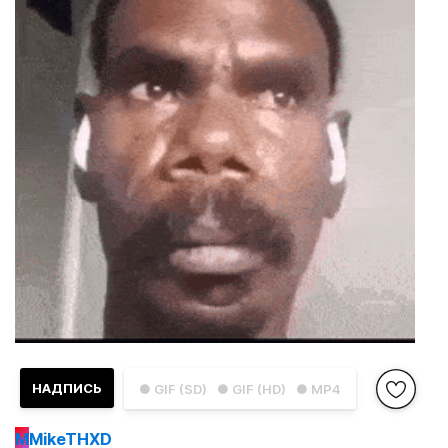
НАДПИСЬ
● GIF (SD)
● GIF (HD)
● MP4
M
MikeTHXD