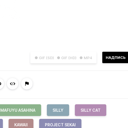
НАДПИСЬ
● GIF (SD)
● GIF (HD)
● MP4
MAFUYU ASAHINA
SILLY
SILLY CAT
KAWAII
PROJECT SEKAI