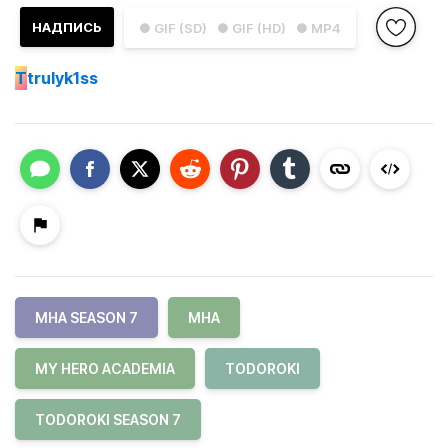
НАДПИСЬ
● GIF (SD)
● GIF (HD)
● MP4
T
trulyk1ss
MHA SEASON 7
MHA
MY HERO ACADEMIA
TODOROKI
TODOROKI SEASON 7