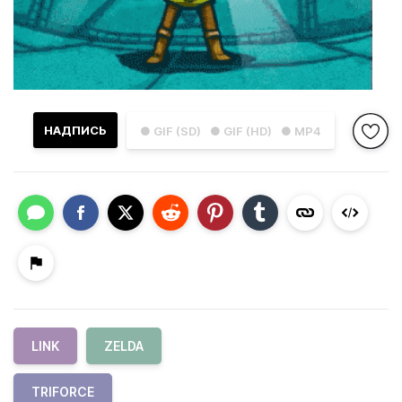
НАДПИСЬ
● GIF (SD)
● GIF (HD)
● MP4
LINK
ZELDA
TRIFORCE