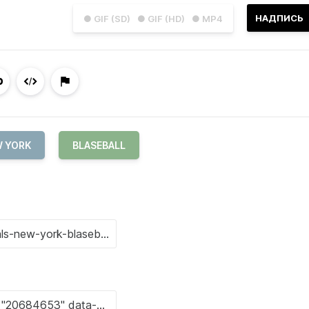
НАДПИСЬ
● GIF (SD)
● GIF (HD)
● MP4
 YORK
BLASEBALL