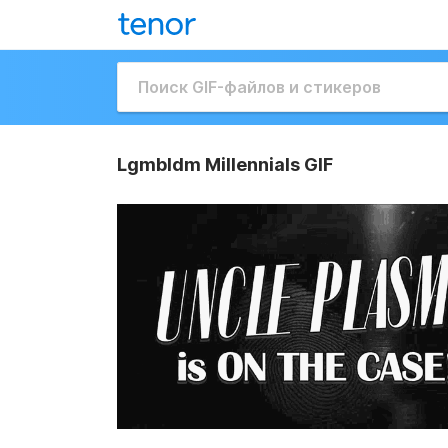
Lgmbldm Millennials GIF