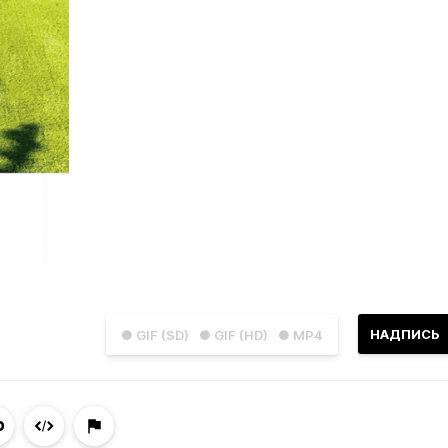
НАДПИСЬ
● GIF (SD)
● GIF (HD)
● MP4