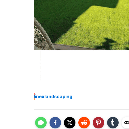
I
inexlandscaping