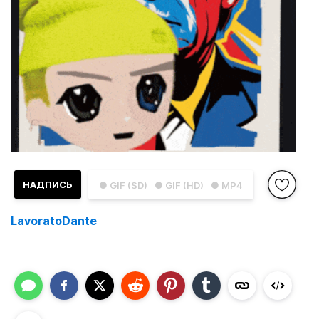
НАДПИСЬ
● GIF (SD)
● GIF (HD)
● MP4
LavoratoDante