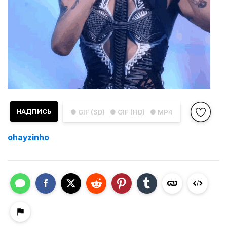
НАДПИСЬ
● GIF (SD)
● GIF (HD)
● MP4
ohayzinho