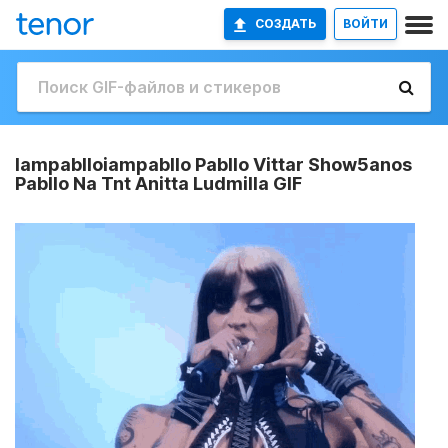
СОЗДАТЬ
ВОЙТИ
Iampablloiampabllo Pabllo Vittar Show5anos
Pabllo Na Tnt Anitta Ludmilla GIF