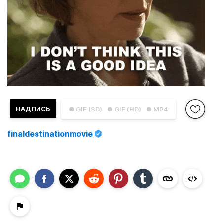
НАДПИСЬ
● GIF (SD)
● GIF (HD)
● MP4
finaldestinationmovie