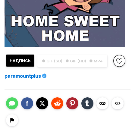
НАДПИСЬ
● GIF (SD)
● GIF (HD)
● MP4
paramountplus