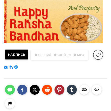
НАДПИСЬ
● GIF (SD)
● GIF (HD)
● MP4
kulfy