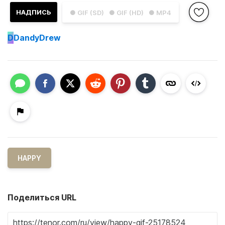
НАДПИСЬ
● GIF (SD)
● GIF (HD)
● MP4
D
DandyDrew
HAPPY
Поделиться URL