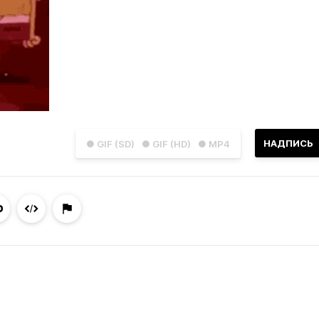
НАДПИСЬ
● GIF (SD)
● GIF (HD)
● MP4