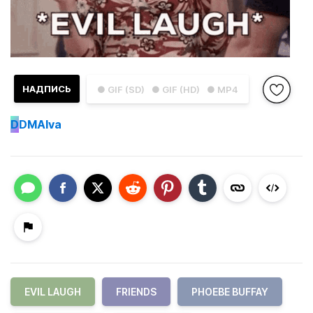
НАДПИСЬ
● GIF (SD)
● GIF (HD)
● MP4
D
DMAlva
EVIL LAUGH
FRIENDS
PHOEBE BUFFAY