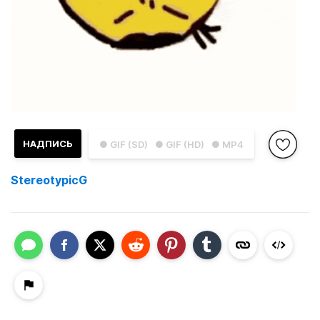
НАДПИСЬ
● GIF (SD)
● GIF (HD)
● MP4
StereotypicG