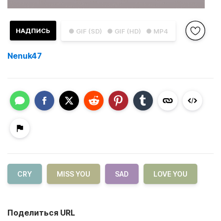
НАДПИСЬ
● GIF (SD)
● GIF (HD)
● MP4
Nenuk47
CRY
MISS YOU
SAD
LOVE YOU
Поделиться URL