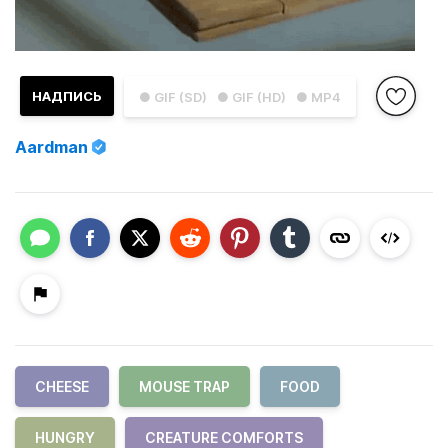
НАДПИСЬ
● GIF (SD)
● GIF (HD)
● MP4
Aardman
CHEESE
MOUSE TRAP
FOOD
HUNGRY
CREATURE COMFORTS