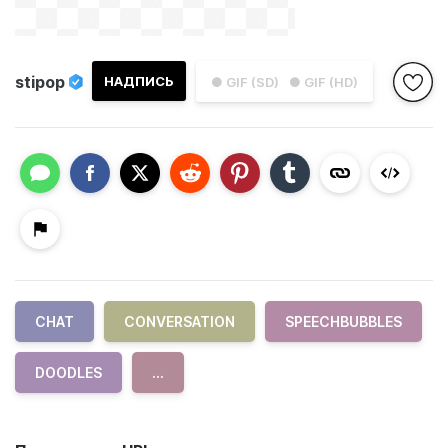
stipop
НАДПИСЬ
● GIF (SD)
● GIF (HD)
CHAT
CONVERSATION
SPEECHBUBBLES
DOODLES
...