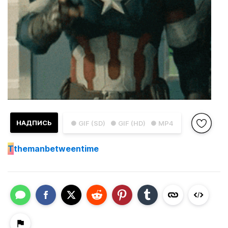
НАДПИСЬ
● GIF (SD)
● GIF (HD)
● MP4
T
themanbetweentime