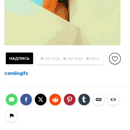
НАДПИСЬ
● GIF (SD)
● GIF (HD)
● MP4
camilogifs