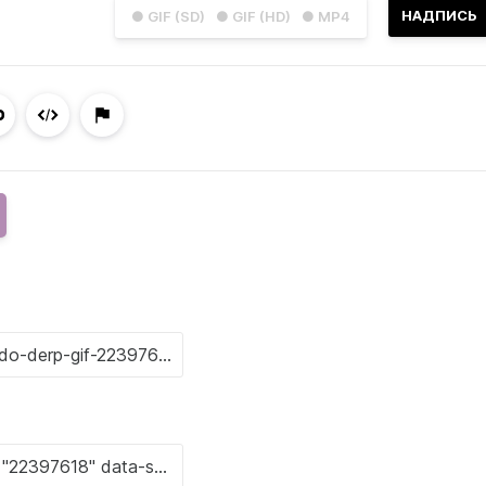
НАДПИСЬ
● GIF (SD)
● GIF (HD)
● MP4