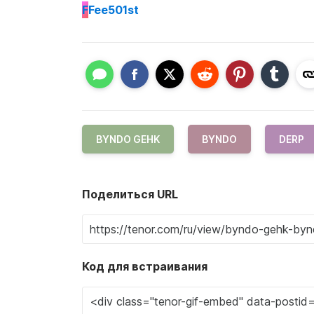
F
Fee501st
BYNDO GEHK
BYNDO
DERP
Поделиться URL
Код для встраивания