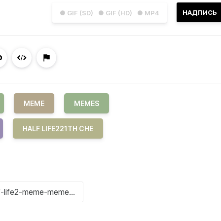
НАДПИСЬ
● GIF (SD)
● GIF (HD)
● MP4
MEME
MEMES
HALF LIFE221TH CHE