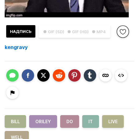
НАДПИСЬ
● GIF (SD)
● GIF (HD)
● MP4
kengravy
BILL
ORILEY
DO
IT
LIVE
WELL