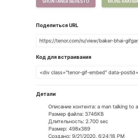
SHONTANER BEHESTO
MONE RAKHB
Поделиться URL
Код для встраивания
Детали
Описание контента: a man talking to a 
Размер файла: 3746KB
Длительность: 2.700 sec
Размер: 498x389
Создано: 9/21/2020, 6:24:18 PM