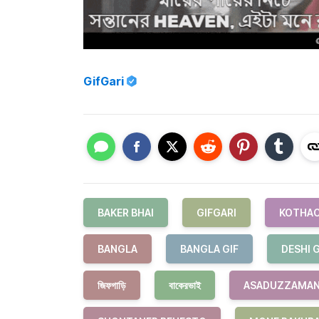
GifGari
BAKER BHAI
GIFGARI
KOTHAO
BANGLA
BANGLA GIF
DESHI G
জিফগাড়ি
বাকেরভাই
ASADUZZAMAN