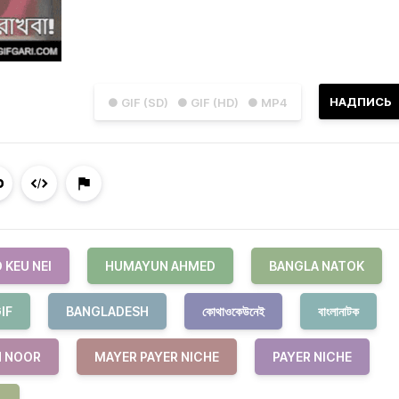
НАДПИСЬ
● GIF (SD)
● GIF (HD)
● MP4
 KEU NEI
HUMAYUN AHMED
BANGLA NATOK
IF
BANGLADESH
কোথাওকেউনেই
বাংলানাটক
 NOOR
MAYER PAYER NICHE
PAYER NICHE