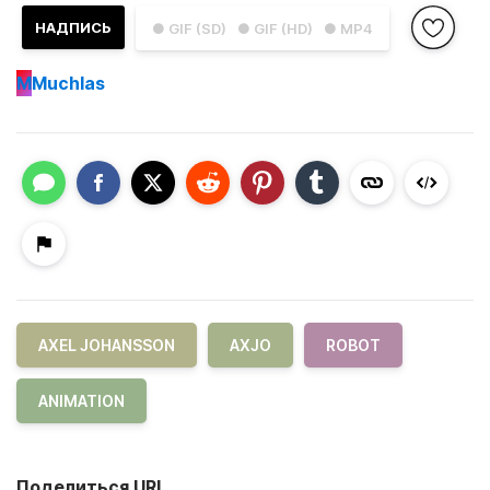
НАДПИСЬ
● GIF (SD)
● GIF (HD)
● MP4
M
Muchlas
AXEL JOHANSSON
AXJO
ROBOT
ANIMATION
Поделиться URL