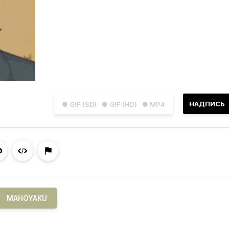
НАДПИСЬ
● GIF (SD)
● GIF (HD)
● MP4
MAHOYAKU