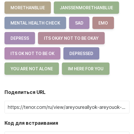
MORETHANBLUE
JANSSENMORETHANBLUE
MENTAL HEALTH CHECK
SAD
EMO
DEPRESS
ITS OKAY NOT TO BE OKAY
ITS OK NOT TO BE OK
DEPRESSED
YOU ARE NOT ALONE
IM HERE FOR YOU
Поделиться URL
Код для встраивания