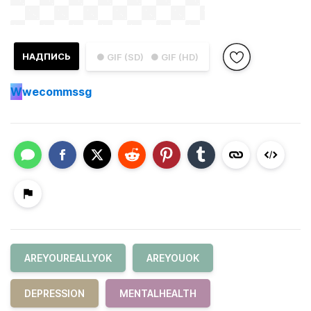
НАДПИСЬ
● GIF (SD)
● GIF (HD)
W
wecommssg
AREYOUREALLYOK
AREYOUOK
DEPRESSION
MENTALHEALTH