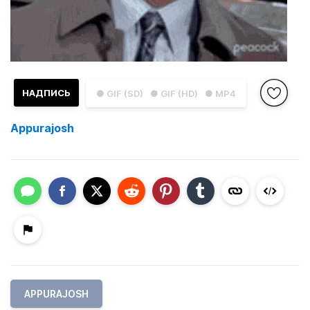
НАДПИСЬ
● GIF (SD)
● GIF (HD)
● MP4
Appurajosh
APPURAJOSH