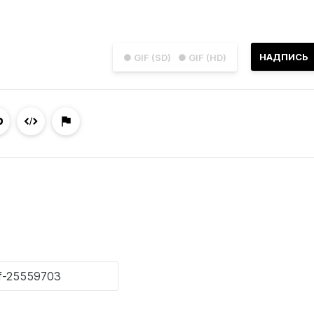
НАДПИСЬ
● GIF (SD)
● GIF (HD)