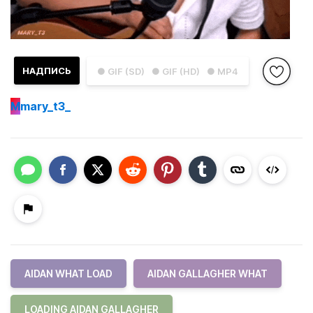
НАДПИСЬ
● GIF (SD)
● GIF (HD)
● MP4
M
mary_t3_
AIDAN WHAT LOAD
AIDAN GALLAGHER WHAT
LOADING AIDAN GALLAGHER