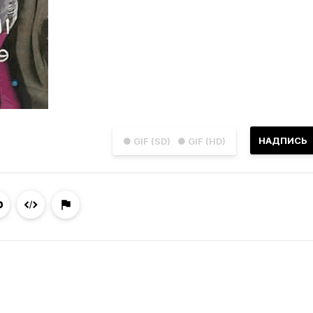
НАДПИСЬ
● GIF (SD)
● GIF (HD)