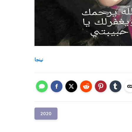
نينجا
2020