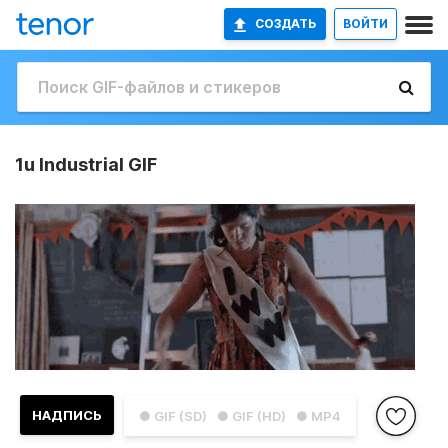
СОЗДАТЬ
ВОЙТИ
1u Industrial GIF
НАДПИСЬ
● GIF (SD)
● GIF (HD)
● MP4