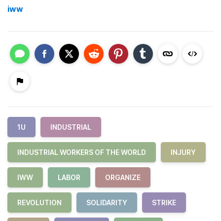
iww
1U
INDUSTRIAL
INDUSTRIAL WORKERS OF THE WORLD
INJURY
IWW
LABOR
ORGANIZE
REVOLUTION
SOLIDARITY
STRIKE