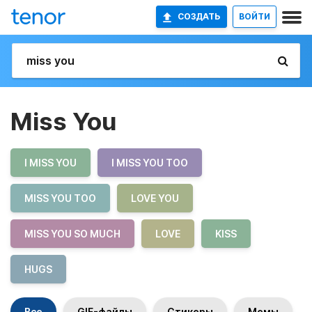
СОЗДАТЬ
ВОЙТИ
Miss You
I MISS YOU
I MISS YOU TOO
MISS YOU TOO
LOVE YOU
MISS YOU SO MUCH
LOVE
KISS
HUGS
Все
GIF-файлы
Стикеры
Мемы