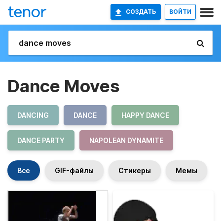
СОЗДАТЬ
ВОЙТИ
Dance Moves
DANCING
DANCE
HAPPY DANCE
DANCE PARTY
NAPOLEAN DYNAMITE
Все
GIF-файлы
Стикеры
Мемы